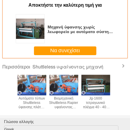
Αποκτήστε την καλύτερη τιμή για
Μηχανή ύφανσης χωρίς
λεωφορείο με αυτόματο σύστημα
κοπής υφασμάτων
Να συνεχίσει
Shuttleless υφαίνοντας μηχανή
Περισσότεροι
ατασκευή
Αυτόματο τύπων
Βιομηχανική
Jg-1600
Υψηλ
600B
Shuttleless
Shuttleless Rapier
τετραγωνικό
αποδοτικ
οντας
ύφανσης πλάτος
υφαίνοντας
πλέγμα 40 - 400
4KW Shutt
ανών
1300mm σχεδίου
μηχανή,
υφαίνοντας
κατανά
ματος
μηχανών λογικό
Shuttleless Rapier
αργαλειών
ενέργε
ν τύπων
αργαλειός 2.2kw
αριθμητικού
υφαίνο
Γλώσσα αλλαγής
ess απλή
ελέγχου
μηχανών
Shuttleless
Greek