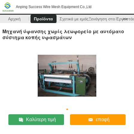
Anping Success Wire Mesh Equipment Co.,Ltd
Αρχική
Προϊόντα
Σχετικά με εμάς
Ξενάγηση στο Εργοστά
>>
Μηχανή ύφανσης χωρίς λεωφορείο με αυτόματο
σύστημα κοπής υφασμάτων
Καλύτερη τιμή
επαφή