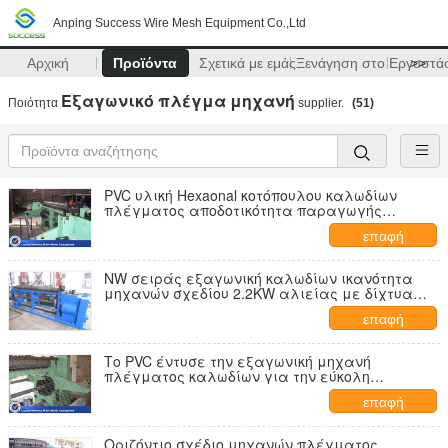
Anping Success Wire Mesh Equipment Co.,Ltd
Αρχική
Προϊόντα
Σχετικά με εμάς
Ξενάγηση στο Εργοστά
>>
Εξαγωνικό πλέγμα μηχανή
Ποιότητα
supplier.
(51)
PVC υλική Hexaonal κοτόπουλου καλωδίων
πλέγματος αποδοτικότητα παραγωγής
μηχανών υψηλή
επαφή
NW σειράς εξαγωνική καλωδίων ικανότητα
μηχανών σχεδίου 2.2KW αλιείας με δίχτυα
προηγμένη μηχανή
επαφή
Το PVC έντυσε την εξαγωνική μηχανή
πλέγματος καλωδίων για την εύκολη
λειτουργία 4.6T κλουβιών
επαφή
Οριζόντιο σχέδιο μηχανών πλέγματος