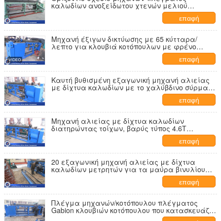
καλωδίων ανοξείδωτου χτενών μελιού
χαμηλού θορύβου
επαφή
Μηχανή έξιγων δικτύωσης με 65 κύτταρα/
λεπτο για κλουβιά κοτόπουλων με φρένο
συμπλέκτη και κεντρική λιπαντική
επαφή
Καυτή βυθισμένη εξαγωνική μηχανή αλιείας
με δίχτυα καλωδίων με το χαλύβδινο σύρμα
38 χαμηλού άνθρακα πλέγμα/λ.
επαφή
Μηχανή αλιείας με δίχτυα καλωδίων
διατηρώντας τοίχων, βαρύς τύπος 4.6T
μηχανών παραθύρων Gabion
επαφή
20 εξαγωνική μηχανή αλιείας με δίχτυα
καλωδίων μετρητών για τα μαύρα βινυλίου
ντυμένα πουλερικά
επαφή
Πλέγμα μηχανών/κοτόπουλου πλέγματος
Gabion κλουβιών κοτόπουλου που κατασκευάζει
τη μηχανή για τους ρόλους