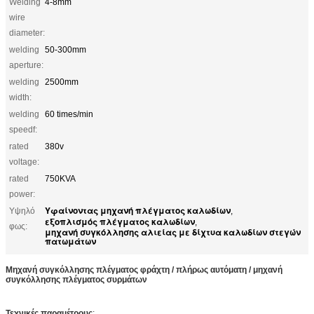
Welding
4-8mm
wire
diameter:
welding
50-300mm
aperture:
welding
2500mm
width:
welding
60 times/min
speedf:
rated
380v
voltage:
rated
750KVA
power:
Υφαίνοντας μηχανή πλέγματος καλωδίων
Υψηλό
,
εξοπλισμός πλέγματος καλωδίων
,
φως:
μηχανή συγκόλλησης αλιείας με δίχτυα καλωδίων στεγών
πατωμάτων
Μηχανή συγκόλλησης πλέγματος φράχτη / πλήρως αυτόματη / μηχανή
συγκόλλησης πλέγματος συρμάτων
Τεχνικές παραμέτρους
: