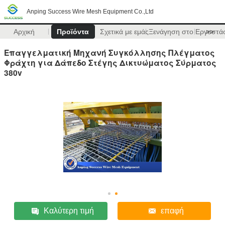
Anping Success Wire Mesh Equipment Co.,Ltd
Αρχική
Προϊόντα
Σχετικά με εμάς
Ξενάγηση στο Εργοστά
>>
Επαγγελματική Μηχανή Συγκόλλησης Πλέγματος
Φράχτη για Δάπεδο Στέγης Δικτυώματος Σύρματος
380v
Καλύτερη τιμή
επαφή