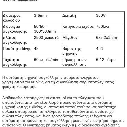
Διάμετρος
3-6mm
Διάταξη
380V
καλωδίου
Διάνοιγμα
50*50-
Κατηγορία ισχύος
750kva
συγκόλλησης
300*300mm
πλάτος
2500 χιλιοστά
Μέγεθος
6x3.2x1.8m
συγκόλλησης
Ποσότητα δίνης
48
Βάρος της
4.2t
μηχανής
Ταχύτητα
60 φορές/min
μήκος ματιών
6-12 μέτρα
συγκόλλησης
συγκόλλησης
Η αυτόματη μηχανή συγκόλλησης συρματόπλεγματος
χρησιμοποιείται κυρίως για τη συγκόλληση συρματόπλεγματος
φράχτη και οροφής.
Διαδικασίες λειτουργίας: οι σπασμοί και τα πλέγματα που
απαιτούνται από τον εξοπλισμό προκοπούνται από αυτόματη
μηχανή κοπής ευθείας, οι σπασμοί τοποθετούνται σε αντίστοιχο
αυλάκι σπασμού,και τα πλέγματα τοποθετούνται σε αντίστοιχο
αυλάκι πλέγματος, και ένας τροφοδότης πτώσης ελέγχεται για
αυτόματη απομόνωση και συγκόλληση μέσω ενός κινητήρα βήματος
αντίστοιχα. Ο κινητήρας βήματος ελέγχει μια διαδικασία σχεδίασης