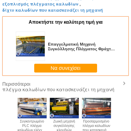
εξοπλισμός πλέγματος καλωδίων
,
δίχτυ καλωδίων που κατασκευάζει τη μηχανή
Αποκτήστε την καλύτερη τιμή για
Επαγγελματική Μηχανή
Συγκόλλησης Πλέγματος Φράχτη
για Δάπεδο Στέγης Δικτυώματος
Σύρματος 380v
Να συνεχίσει
Περισσότεροι
πλέγμα καλωδίων που κατασκευάζει τη μηχανή
η μηχανή
Συγκεντρωμένο
Ζωική μηχανή
Προσαρμοσμένο
Πνευμα
λλησης
PLC πλέγμα
συγκόλλησης
πλέγμα καλωδίων
ενισχύο
ματος
καλωδίων ελέγχου
κλουβιών
που κατασκευάζει
πλέγμα κ