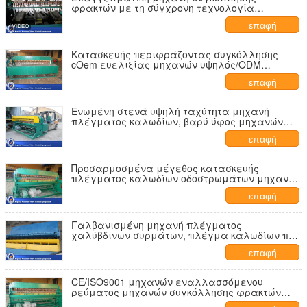
φρακτών με τη σύγχρονη τεχνολογία
50x100mm ελέγχου
επαφή
Κατασκευής περιφράζοντας συγκόλλησης
cOem ευελιξίας μηχανών υψηλός/ODM
αποδεκτοί
επαφή
Ενωμένη στενά υψηλή ταχύτητα μηχανή
πλέγματος καλωδίων, βαρύ ύφος μηχανών
ύφανσης πλέγματος καλωδίων
επαφή
Προσαρμοσμένα μέγεθος κατασκευής
πλέγματος καλωδίων οδοστρωμάτων μηχανή/
χρώματα 6x3.2x1.8m
επαφή
Γαλβανισμένη μηχανή πλέγματος
χαλύβδινων συρμάτων, πλέγμα καλωδίων που
κατασκευάζει τη μηχανή 60 φορές
επαφή
CE/ISO9001 μηχανών εναλλασσόμενου
ρεύματος μηχανών συγκόλλησης φρακτών
ανοξείδωτου εγκεκριμένα