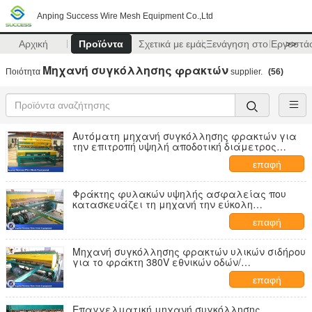
Anping Success Wire Mesh Equipment Co.,Ltd
Αρχική
Προϊόντα
Σχετικά με εμάς
Ξενάγηση στο Εργοστά
>>
Μηχανή συγκόλλησης φρακτών
Ποιότητα
supplier.
(56)
Αυτόματη μηχανή συγκόλλησης φρακτών για
την επιτροπή υψηλή αποδοτική διάμετρος
καλωδίων 3 - 6mm
επαφή
Φράκτης φυλακών υψηλής ασφαλείας που
κατασκευάζει τη μηχανή την εύκολη
λειτουργία 50x50300x300mm
επαφή
Μηχανή συγκόλλησης φρακτών υλικών σιδήρου
για το φράκτη 380V εθνικών οδών/
σιδηροδρόμων
επαφή
Επαγγελματική μηχανή συγκόλλησης