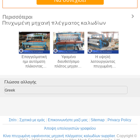
Περισσότεροι
Πτυχωμένη μηχανή πλέγματος καλωδίων
εμβύθιση
Επαγγελματική
Υφαμένο
Η υψηλή
Πολυ λειτ
ισε τον
ημι αυτόματη
διευθετήσιμο
λειτουργώντας
πτυχω
ωμένο
πλέκοντας
πλάτος μηχανών
πτυχωμένη
λειτουργί
έων
μηχανή,
πτύχωσης
ταχύτητα μηχανή
σαφούς ύ
των τύπο
υδραυλική
πλέγματος
πλέγματος
μηχα
ν οθόνης
πτυχώνοντας
καλωδίων τεχνικής
καλωδίων
πλέγμ
Γλώσσα αλλαγής
 μηχανών
μηχανή καλωδίων
πλέγμα 2 - 20mm
γαλβανίζει το
καλωδίων
ματος
υλικό χαλύβδινων
Greek
δίων
συρμάτων
Σπίτι
|
Σχετικά με εμάς
|
Επικοινωνήστε μαζί μας
|
Sitemap
|
Privacy Policy
Άποψη υπολογιστών γραφείου
Κίνα πτυχωμένη υφαίνοντας μηχανή πλέγματος καλωδίων supplier.
Copyright ©