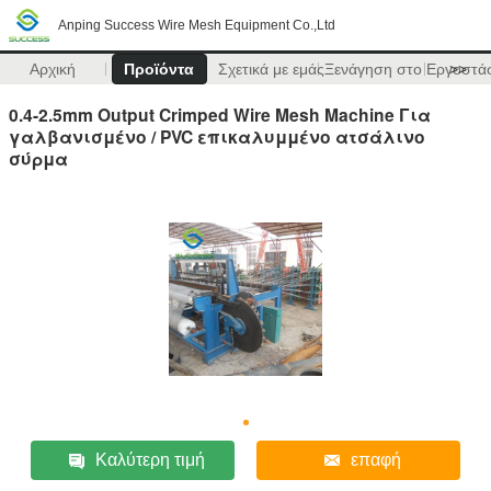
Anping Success Wire Mesh Equipment Co.,Ltd
Αρχική
Προϊόντα
Σχετικά με εμάς
Ξενάγηση στο Εργοστά
>>
0.4-2.5mm Output Crimped Wire Mesh Machine Για
γαλβανισμένο / PVC επικαλυμμένο ατσάλινο
σύρμα
Καλύτερη τιμή
επαφή