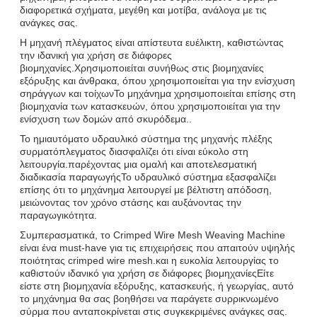
διαφορετικά σχήματα, μεγέθη και μοτίβα, ανάλογα με τις
ανάγκες σας.
Η μηχανή πλέγματος είναι απίστευτα ευέλικτη, καθιστώντας
την ιδανική για χρήση σε διάφορες
βιομηχανίες.Χρησιμοποιείται συνήθως στις βιομηχανίες
εξόρυξης και άνθρακα, όπου χρησιμοποιείται για την ενίσχυση
σηράγγων και τοίχωνΤο μηχάνημα χρησιμοποιείται επίσης στη
βιομηχανία των κατασκευών, όπου χρησιμοποιείται για την
ενίσχυση των δομών από σκυρόδεμα..
Το ημιαυτόματο υδραυλικό σύστημα της μηχανής πλέξης
συρματόπλεγματος διασφαλίζει ότι είναι εύκολο στη
λειτουργία.παρέχοντας μια ομαλή και αποτελεσματική
διαδικασία παραγωγήςΤο υδραυλικό σύστημα εξασφαλίζει
επίσης ότι το μηχάνημα λειτουργεί με βέλτιστη απόδοση,
μειώνοντας τον χρόνο στάσης και αυξάνοντας την
παραγωγικότητα.
Συμπερασματικά, το Crimped Wire Mesh Weaving Machine
είναι ένα must-have για τις επιχειρήσεις που απαιτούν υψηλής
ποιότητας crimped wire mesh.και η ευκολία λειτουργίας το
καθιστούν ιδανικό για χρήση σε διάφορες βιομηχανίεςΕίτε
είστε στη βιομηχανία εξόρυξης, κατασκευής, ή γεωργίας, αυτό
το μηχάνημα θα σας βοηθήσει να παράγετε συρρικνωμένο
σύρμα που ανταποκρίνεται στις συγκεκριμένες ανάγκες σας.