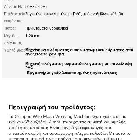
Δύναμη Hz:
50Hz ή 60Hz
Επεξεργασία
Ζυγισμένα, επικαλυμμένα με PVC, από ανοξείδωτο χάλυβα
επιφάνειας:
Τύπος:
Ημιαυτόματοι υδραυλικοί
Μέγεθος
1-20 mm
πλέγματος:
Μηχάνημα πλέγματος συσσωματωμένου σύρματος από
Υψηλό φως:
ανοξείδωτο χάλυβα
,
Μηχανή πλέγματος συρματόπλεγματος με επικάλυψη
PVC
Εργαστήριο γκάλβανοποιημένης σχοινίστρας
,
Περιγραφή του προϊόντος:
Το Crimped Wire Mesh Weaving Machine έχει σχεδιαστεί με
ένα καλώδιο εξόδου 4 mm, παρέχοντας συνεπή και υψηλής
ποιότητας απόδοση.Είναι ιδανικό για εφαρμογές που
απαιτούν ακριβή και ομοιόμορφη πλέγμα καλωδίουΜε αυτό το
μηχάνημα, μπορείτε να παράγετε συρρικνωμένο σύρμα με