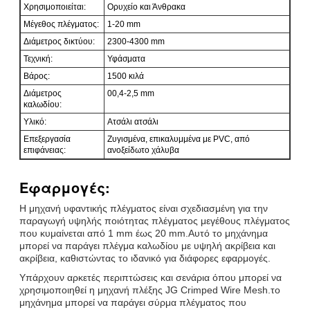
Χρησιμοποιείται:
Ορυχείο και Άνθρακα
Μέγεθος πλέγματος:
1-20 mm
Διάμετρος δικτύου:
2300-4300 mm
Τεχνική:
Υφάσματα
Βάρος:
1500 κιλά
Διάμετρος
00,4-2,5 mm
καλωδίου:
Υλικό:
Ατσάλι ατσάλι
Επεξεργασία
Ζυγισμένα, επικαλυμμένα με PVC, από
επιφάνειας:
ανοξείδωτο χάλυβα
Εφαρμογές:
Η μηχανή υφαντικής πλέγματος είναι σχεδιασμένη για την
παραγωγή υψηλής ποιότητας πλέγματος μεγέθους πλέγματος
που κυμαίνεται από 1 mm έως 20 mm.Αυτό το μηχάνημα
μπορεί να παράγει πλέγμα καλωδίου με υψηλή ακρίβεια και
ακρίβεια, καθιστώντας το ιδανικό για διάφορες εφαρμογές.
Υπάρχουν αρκετές περιπτώσεις και σενάρια όπου μπορεί να
χρησιμοποιηθεί η μηχανή πλέξης JG Crimped Wire Mesh.το
μηχάνημα μπορεί να παράγει σύρμα πλέγματος που