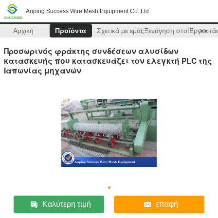
Anping Success Wire Mesh Equipment Co.,Ltd
Αρχική
Προϊόντα
Σχετικά με εμάς
Ξενάγηση στο Εργοστά
>>
Προσωρινός φράκτης συνδέσεων αλυσίδων
κατασκευής που κατασκευάζει τον ελεγκτή PLC της
Ιαπωνίας μηχανών
Καλύτερη τιμή
επαφή