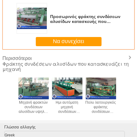
Προσωρινός φράκτης συνδέσεων
αλυσίδων κατασκευής που
κατασκευάζει τον ελεγκτή PLC
της Ιαπωνίας μηχανών
Να συνεχίσει
Περισσότεροι
Φράκτης συνδέσεων αλυσίδων που κατασκευάζει τη
μηχανή
φράκτης
Μηχανή φρακτών
Ημι αυτόματη
Πολυ λειτουργικός
9.5KW το 
έσεων
συνδέσεων
μηχανή
φράκτης
έντυσε τ
ίδων
αλυσίδων υψηλής
συνδέσεων
συνδέσεων
αυτόμ
ων που
ταχύτητας
αλυσίδων, εύκολη
αλυσίδων που
περιφρά
τη μηχανή
πλήρως αυτόματη
λειτουργία
κατασκευάζει τη
μηχα
ροηγμένη
για το φράκτη
μηχανών ύφανσης
μηχανή L*W*H
συνδέ
Γλώσσα αλλαγής
λογία
παιδικών χαρών
συνδέσεων
6500*4500*2500mm
αλυσίδων 
 θορύβου
αλυσίδων
πλάτο
Greek