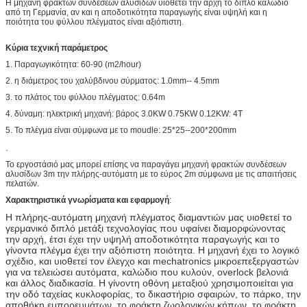
Η μηχανή φρακτών συνδέσεων αλυσίδων υιοθετεί την αρχή το διπλό καλώδιο
από τη Γερμανία, αν και η αποδοτικότητα παραγωγής είναι υψηλή και η
ποιότητα του φύλλου πλέγματος είναι αξιόπιστη.
Κύρια τεχνική παράμετρος
1. Παραγωγικότητα: 60-90 (m2/hour)
2. η διάμετρος του χαλύβδινου σύρματος: 1.0mm-- 4.5mm
3. το πλάτος του φύλλου πλέγματος: 0.64m
4. δύναμη: ηλεκτρική μηχανή: βάρος 3.0KW 0.75KW 0.12KW: 4T
5. Το πλέγμα είναι σύμφωνα με το moudle: 25*25--200*200mm
.
Το εργοστάσιό μας μπορεί επίσης να παραγάγει μηχανή φρακτών συνδέσεων
αλυσίδων 3m την πλήρης-αυτόματη με το εύρος 2m σύμφωνα με τις απαιτήσεις
πελατών.
Χαρακτηριστικά γνωρίσματα και εφαρμογή
:
Η πλήρης-αυτόματη μηχανή πλέγματος διαμαντιών μας υιοθετεί το
γερμανικό διπλό μετάξι τεχνολογίας που υφαίνει διαμορφώνοντας
την αρχή, έτσι έχει την υψηλή αποδοτικότητα παραγωγής και το
γίνοντα πλέγμα έχει την αξιόπιστη ποιότητα. Η μηχανή έχει το λογικό
σχέδιο, και υιοθετεί τον έλεγχο και mechatronics μικροεπεξεργαστών
για να τελειώσει αυτόματα, καλώδιο που κυλούν, overlock βελονιά
και άλλος διαδικασία. Η γίνοντη οθόνη μεταξιού χρησιμοποιείται για
την οδό ταχείας κυκλοφορίας, το δικαστήριο σφαιρών, το πάρκο, την
αποθήκη εμπορευμάτων, το φράκτη ζωολογικών κήπων, το φράκτη