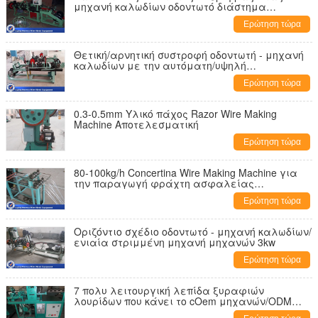
μηχανή καλωδίων οδοντωτό διάστημα
76mm/102mm/127mm
Ερώτηση τώρα
Θετική/αρνητική συστροφή οδοντωτή - μηχανή
καλωδίων με την αυτόματη/υψηλή
αποδοτικότητα
Ερώτηση τώρα
0.3-0.5mm Υλικό πάχος Razor Wire Making
Machine Αποτελεσματική
Ερώτηση τώρα
80-100kg/h Concertina Wire Making Machine για
την παραγωγή φράχτη ασφαλείας
Προσαρμοσμένες λύσεις
Ερώτηση τώρα
Οριζόντιο σχέδιο οδοντωτό - μηχανή καλωδίων/
ενιαία στριμμένη μηχανή μηχανών 3kw
Ερώτηση τώρα
7 πολυ λειτουργική λεπίδα ξυραφιών
λουρίδων που κάνει το cOem μηχανών/ODM
διαθέσιμος