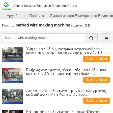
Anping Success Wire Mesh Equipment Co.,Ltd
Αρχική
Προϊόντα
Σχετικά με εμάς
Ξενάγηση στο Εργοστά
>>
barbed wire making machine
Ποιότητα
supplier.
(31)
Υψηλό καλώδιο ξυραφιών παραγωγής που
κάνει τη γραμμή παραγωγής μηχανών 1,8 -
2.2mm οδοντωτά - διάμετρος καλωδίων
Ερώτηση τώρα
Πλήρως αυτόματος οδοντωτός - καλώδιο που
κατασκευάζει τη μηχανή την εύκολη
λειτουργία 1900mm*1300mm*980mm
Ερώτηση τώρα
Διπλά σκέλη οδοντωτά - μηχανή πλέγματος
καλωδίων/λεπίδα ξυραφιών που
κατασκευάζει τη μηχανή το βαρύ τύπο
Ερώτηση τώρα
Καίσιο-τύπος οδοντωτός - περιφράζοντας